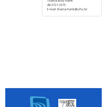
Thainá Braz Hank
48-3721-3375
E-mail: thaina.hank@ufsc.br