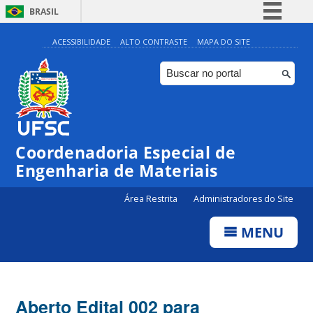
BRASIL
Simplifique!
ACESSIBILIDADE
ALTO CONTRASTE
MAPA DO SITE
Comunica BR
Participe
Acesso à informação
Legislação
Coordenadoria Especial de
Canais
Engenharia de Materiais
Área Restrita
Administradores do Site
MENU
Aberto Edital 002 para