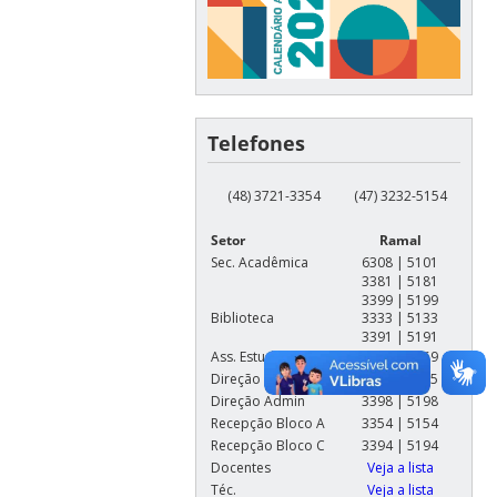
Telefones
(48) 3721-3354
(47) 3232-5154
Setor
Ramal
Sec. Acadêmica
6308 | 5101
3381 | 5181
3399 | 5199
Biblioteca
3333 | 5133
3391 | 5191
Ass. Estudantil
3359 | 5159
Direção Geral
3395 | 5195
Direção Admin
3398 | 5198
Recepção Bloco A
3354 | 5154
Recepção Bloco C
3394 | 5194
Docentes
Veja a lista
Téc.
Veja a lista